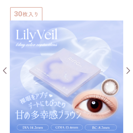
o
i
r
r
r
u
n
o
a
a
30
s
g
w
Reviews by
枚入り
t
t
e
s
i
i
l
n
n
g
g
R
4
1101 レビュー
C
e
.
a
v
5
r
i
s
o
4
5
2025-07-03
2025-05-27
e
t
u
.
.
盛れます
w
a
s
0
0
s
r
e
がハッキリしました
つけると気分が上がります
s
s
c
r
l
会員
t
t
a
a
a
a
a
r
t
r
r
r
o
i
r
Reviews by
r
r
u
n
o
a
a
s
g
w
t
t
e
s
i
i
R
4
87 レビュー
C
l
n
n
e
.
a
g
g
v
4
r
i
s
o
5
4
2025-06-23
2025-05-26
e
t
u
.
.
感じでちょい盛れが出来ます♬
使いやすい
w
a
s
0
0