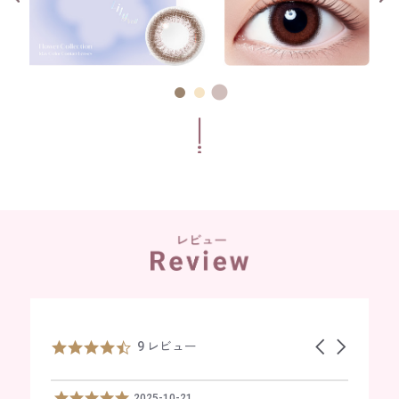
R
4
9 レビュー
C
e
.
a
v
6
r
4
5
5
2025-08-15
2026-02-10
2025-05-09
i
s
o
.
.
.
5
5
5
5
2025-10-21
2025-07-16
2025-07-16
2026-02-10