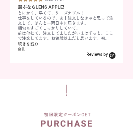
よい！
コスパ、デザイン〇
やっぱりこれ
週4～5
e
t
u
0
0
0
.
.
.
.
ENS APPLE!
かわいいカラコン見つけた！
安くてかわいいカラコン
コスパ、デザイン〇
がたい
お手頃で
ー💛
良くてとてもいいです！！
コスパの高い商品です。
w
a
コスパもいいし、発色も良くてとてもいいで
ほかのも色々買ったけど結局戻ってくる。
s
柔らかい
s
s
s
0
0
0
0
ったけど意外と馴染んで
ます！
s
r
また無くなったらリピします！
安いのにダントツで目が渇かない。
e
に入りま
、早くて、リーズナブル！
いにめっちゃいい！コスパもいいし30枚入り
会員
普段使いにめっちゃいい！
発色もよくて、コスパも
t
t
t
s
s
s
s
！
c
r
l
ているので、あ！注文しなきゃと思って注
のもうれしい。。
会員
会員
があるのもうれしい。。
会員
会員
a
a
a
t
t
t
t
a
a
a
ほんと一両日中に届きます。
会員
r
r
r
a
a
a
a
r
t
r
ごくしっかりしていて、
r
r
r
r
r
r
r
o
i
r
で、注文してましたがいまはずっと、ここ
a
a
a
r
r
r
r
u
n
o
てます。お値段以上だと思います。初...
t
t
t
a
a
a
a
s
g
w
む
i
i
i
t
t
t
t
e
s
n
n
n
i
i
i
i
l
g
g
g
Reviews by
n
n
n
n
g
g
g
g
R
4
803 レビュー
C
e
.
a
v
5
r
i
s
o
5
5
2025-05-14
2025-04-16
e
t
u
.
.
に負けない😁
すごく好きです
w
a
s
0
0
s
r
e
の時から愛用しています。メール便だとと
パッケージを見てすごくテ
s
s
c
r
l
るんですけど変なやつがいて困るけどちゃ
レンズもすごく可愛いくて
t
t
a
a
a
完了とかお金振り込んだ後出荷とかメール
しいです
a
a
r
t
r
に判るから好きです。翌日届く感じだもん
会員
r
r