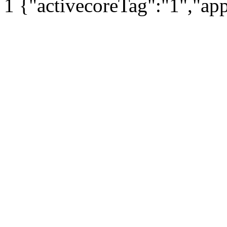
1
{"activecoreTag":"1","ap