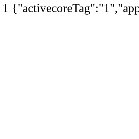
1
{"activecoreTag":"1","ap