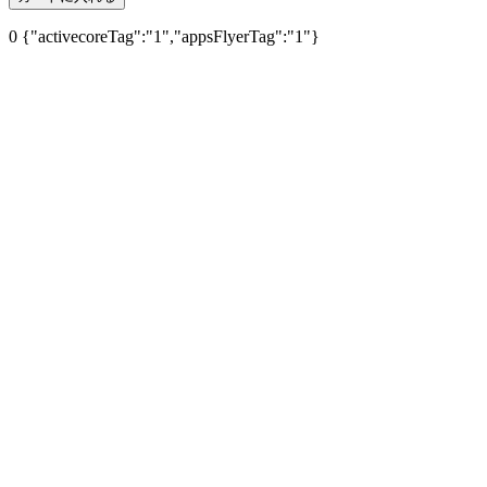
0
{"activecoreTag":"1","appsFlyerTag":"1"}