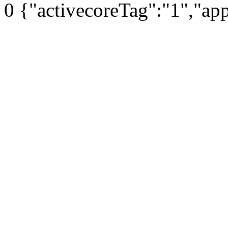
0
{"activecoreTag":"1","ap