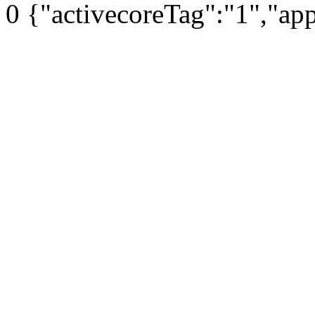
0
{"activecoreTag":"1","ap