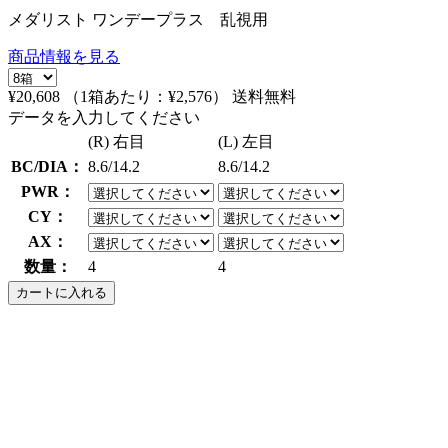
メダリスト ワンデープラス 乱視用
商品情報を見る
¥20,608
（1箱あたり：
¥2,576
）
送料無料
データを入力してください
(R) 右目
(L) 左目
BC/DIA：
8.6/14.2
8.6/14.2
PWR：
CY：
AX：
数量：
4
4
カートに入れる