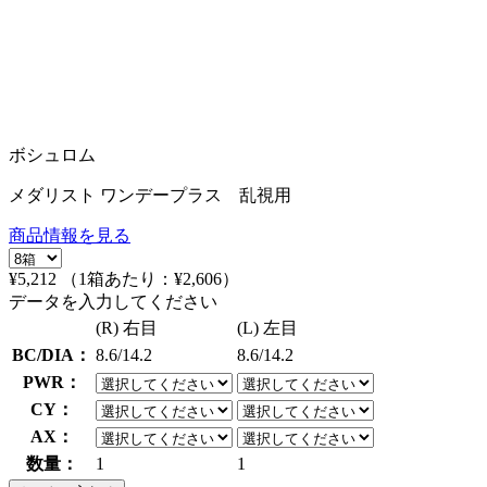
ボシュロム
メダリスト ワンデープラス 乱視用
商品情報を見る
¥5,212
（1箱あたり：
¥2,606
）
データを入力してください
(R) 右目
(L) 左目
BC/DIA：
8.6/14.2
8.6/14.2
PWR：
CY：
AX：
数量：
1
1