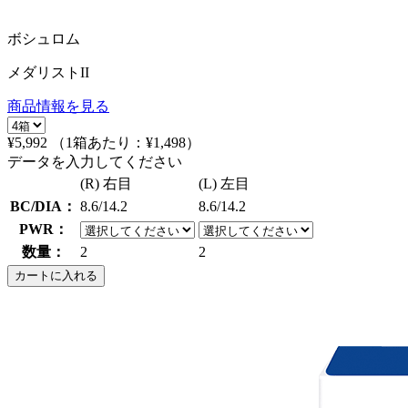
ボシュロム
メダリストII
商品情報を見る
¥5,992
（1箱あたり：
¥1,498
）
データを入力してください
(R) 右目
(L) 左目
BC/DIA：
8.6/14.2
8.6/14.2
PWR：
数量：
2
2
カートに入れる