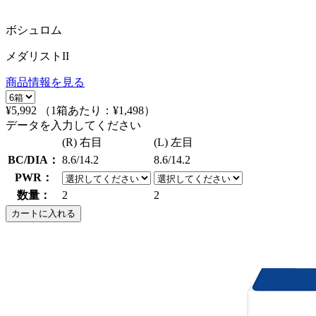
ボシュロム
メダリストII
商品情報を見る
¥5,992
（1箱あたり：
¥1,498
）
データを入力してください
(R) 右目
(L) 左目
BC/DIA：
8.6/14.2
8.6/14.2
PWR：
数量：
2
2
カートに入れる