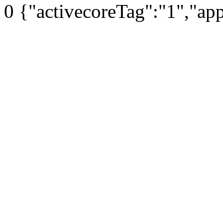
0
{"activecoreTag":"1","ap