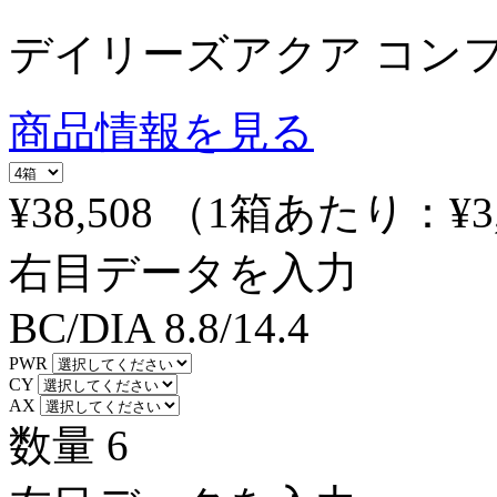
デイリーズアクア コン
商品情報を見る
¥38,508
（1箱あたり：
¥3
右目データを入力
BC/DIA
8.8/14.4
PWR
CY
AX
数量
6