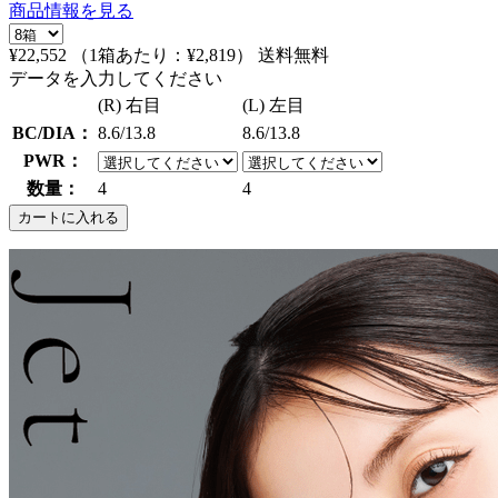
商品情報を見る
¥22,552
（1箱あたり：
¥2,819
）
送料無料
データを入力してください
(R) 右目
(L) 左目
BC/DIA：
8.6/13.8
8.6/13.8
PWR：
数量：
4
4
カートに入れる