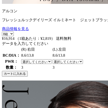
アルコン
フレッシュルックデイリーズ イルミネート ジェットブラック
商品情報を見る
¥16,914
（1箱あたり：
¥2,819
）
送料無料
データを入力してください
(R) 右目
(L) 左目
BC/DIA：
8.6/13.8
8.6/13.8
PWR：
数量：
3
3
カートに入れる