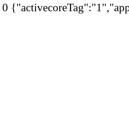
0
{"activecoreTag":"1","ap