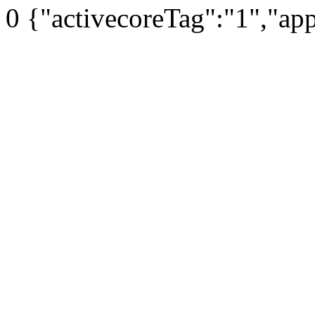
0
{"activecoreTag":"1","ap