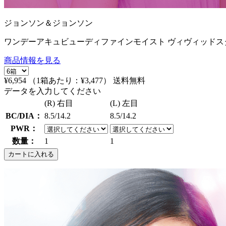
ジョンソン＆ジョンソン
ワンデーアキュビューディファインモイスト ヴィヴィッドスタ
商品情報を見る
¥6,954
（1箱あたり：
¥3,477
）
送料無料
データを入力してください
(R) 右目
(L) 左目
BC/DIA：
8.5/14.2
8.5/14.2
PWR：
数量：
1
1
カートに入れる