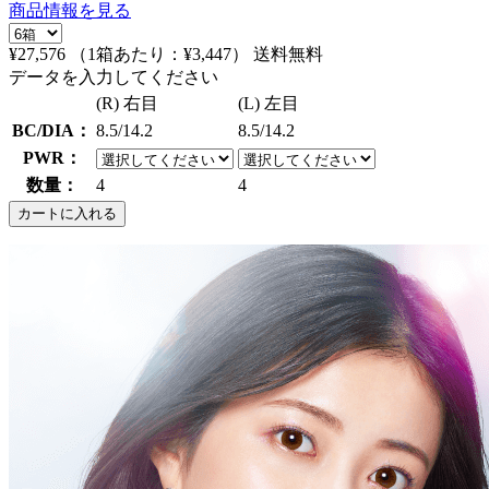
商品情報を見る
¥27,576
（1箱あたり：
¥3,447
）
送料無料
データを入力してください
(R) 右目
(L) 左目
BC/DIA：
8.5/14.2
8.5/14.2
PWR：
数量：
4
4
カートに入れる