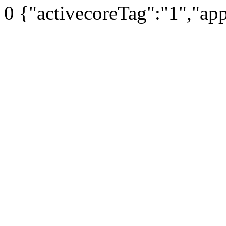
0
{"activecoreTag":"1","ap