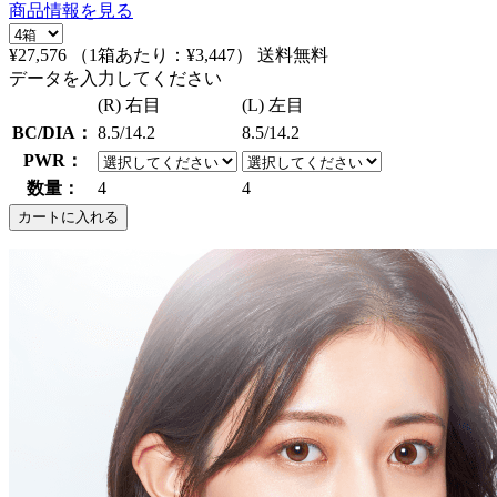
商品情報を見る
¥27,576
（1箱あたり：
¥3,447
）
送料無料
データを入力してください
(R) 右目
(L) 左目
BC/DIA：
8.5/14.2
8.5/14.2
PWR：
数量：
4
4
カートに入れる