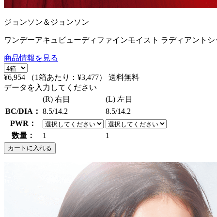
ジョンソン＆ジョンソン
ワンデーアキュビューディファインモイスト ラディアントシッ
商品情報を見る
¥6,954
（1箱あたり：
¥3,477
）
送料無料
データを入力してください
(R) 右目
(L) 左目
BC/DIA：
8.5/14.2
8.5/14.2
PWR：
数量：
1
1
カートに入れる