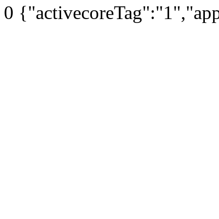
0
{"activecoreTag":"1","ap