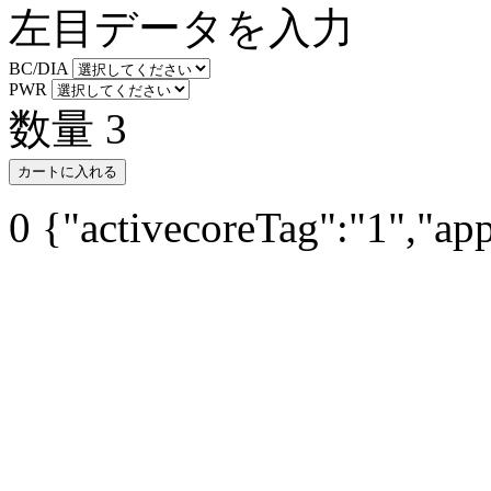
左目データを入力
BC/DIA
PWR
数量
3
カートに入れる
0
{"activecoreTag":"1","ap