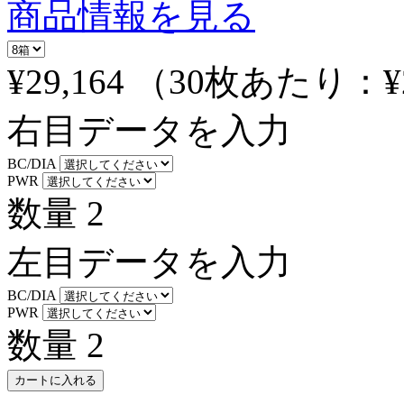
商品情報を見る
¥29,164
（30枚あたり：
¥
右目データを入力
BC/DIA
PWR
数量
2
左目データを入力
BC/DIA
PWR
数量
2
カートに入れる