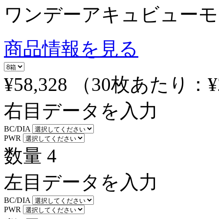
ワンデーアキュビューモイ
商品情報を見る
¥58,328
（30枚あたり：
¥
右目データを入力
BC/DIA
PWR
数量
4
左目データを入力
BC/DIA
PWR