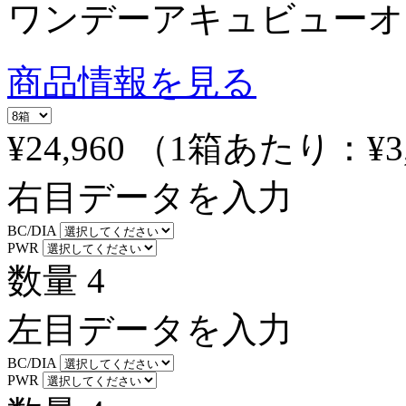
ワンデーアキュビューオ
商品情報を見る
¥24,960
（1箱あたり：
¥3
右目データを入力
BC/DIA
PWR
数量
4
左目データを入力
BC/DIA
PWR