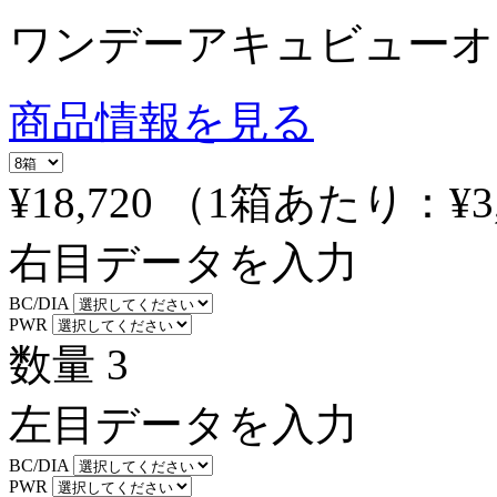
ワンデーアキュビューオ
商品情報を見る
¥18,720
（1箱あたり：
¥3
右目データを入力
BC/DIA
PWR
数量
3
左目データを入力
BC/DIA
PWR