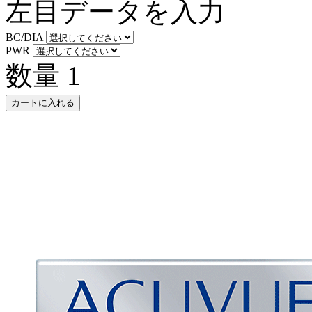
左目データを入力
BC/DIA
PWR
数量
1
カートに入れる