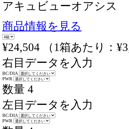
アキュビューオアシス
商品情報を見る
¥24,504
（1箱あたり：
¥3
右目データを入力
BC/DIA
PWR
数量
4
左目データを入力
BC/DIA
PWR