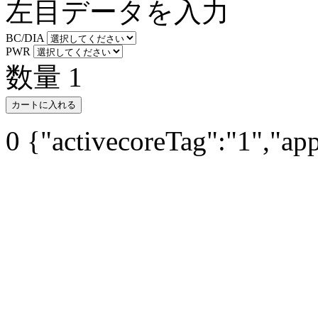
左目データを入力
BC/DIA
PWR
数量
1
カートに入れる
0
{"activecoreTag":"1","ap