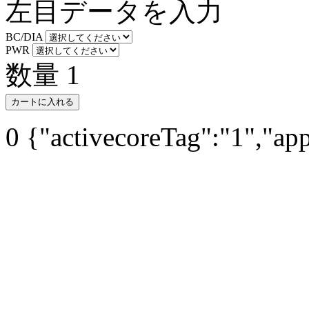
左目データを入力
BC/DIA
PWR
数量
1
カートに入れる
0
{"activecoreTag":"1","ap