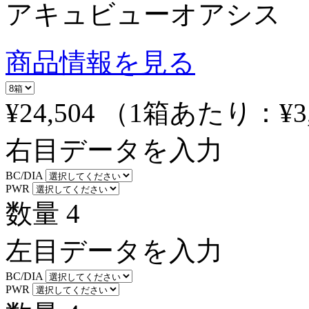
アキュビューオアシス
商品情報を見る
¥24,504
（1箱あたり：
¥3
右目データを入力
BC/DIA
PWR
数量
4
左目データを入力
BC/DIA
PWR