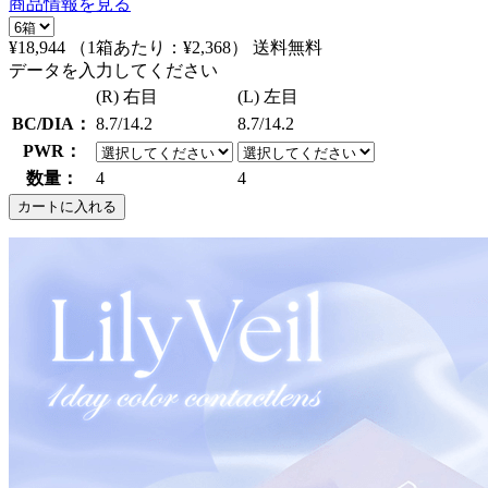
商品情報を見る
¥18,944
（1箱あたり：
¥2,368
）
送料無料
データを入力してください
(R) 右目
(L) 左目
BC/DIA：
8.7/14.2
8.7/14.2
PWR：
数量：
4
4
カートに入れる