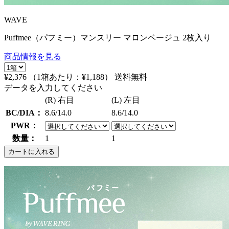
WAVE
Puffmee（パフミー）マンスリー マロンベージュ 2枚入り
商品情報を見る
¥2,376
（1箱あたり：
¥1,188
）
送料無料
データを入力してください
(R) 右目
(L) 左目
BC/DIA：
8.6/14.0
8.6/14.0
PWR：
数量：
1
1
カートに入れる