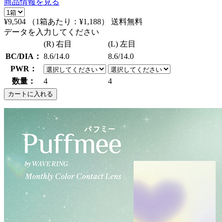
商品情報を見る
¥9,504
（1箱あたり：
¥1,188
）
送料無料
データを入力してください
(R) 右目
(L) 左目
BC/DIA：
8.6/14.0
8.6/14.0
PWR：
数量：
4
4
カートに入れる