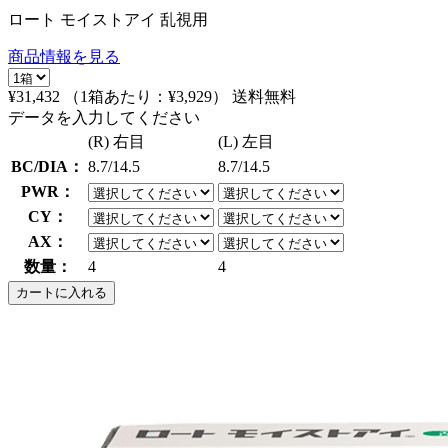
ロート モイストアイ 乱視用
商品情報を見る
¥31,432
（1箱あたり：
¥3,929
）
送料無料
データを入力してください
(R) 右目
(L) 左目
BC/DIA：
8.7/14.5
8.7/14.5
PWR：
CY：
AX：
数量：
4
4
カートに入れる