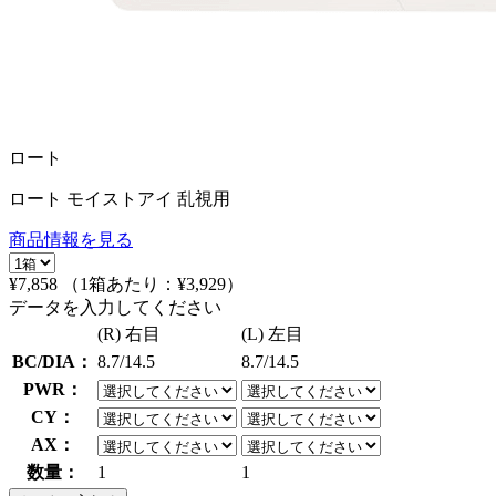
ロート
ロート モイストアイ 乱視用
商品情報を見る
¥7,858
（1箱あたり：
¥3,929
）
データを入力してください
(R) 右目
(L) 左目
BC/DIA：
8.7/14.5
8.7/14.5
PWR：
CY：
AX：
数量：
1
1