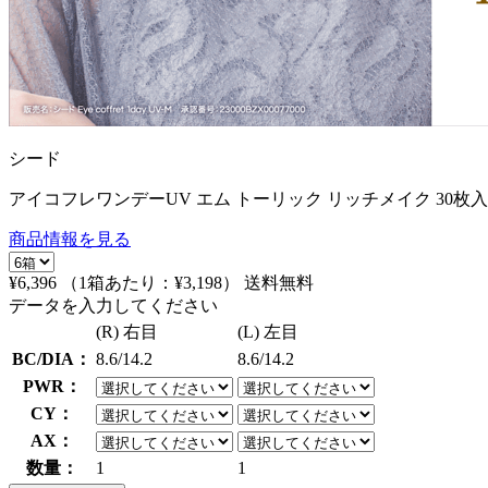
シード
アイコフレワンデーUV エム トーリック リッチメイク 30枚
商品情報を見る
¥6,396
（1箱あたり：
¥3,198
）
送料無料
データを入力してください
(R) 右目
(L) 左目
BC/DIA：
8.6/14.2
8.6/14.2
PWR：
CY：
AX：
数量：
1
1