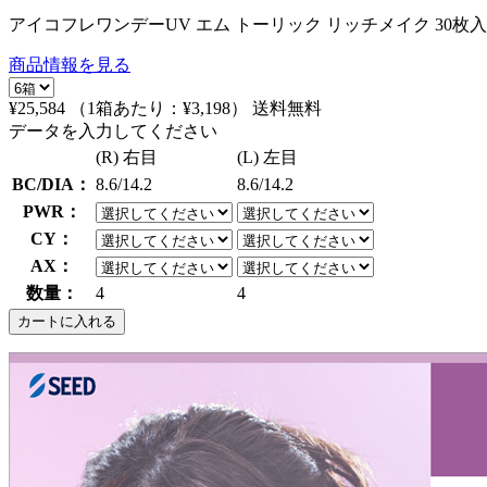
アイコフレワンデーUV エム トーリック リッチメイク 30枚
商品情報を見る
¥25,584
（1箱あたり：
¥3,198
）
送料無料
データを入力してください
(R) 右目
(L) 左目
BC/DIA：
8.6/14.2
8.6/14.2
PWR：
CY：
AX：
数量：
4
4
カートに入れる