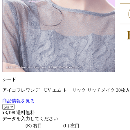
シード
アイコフレワンデーUV エム トーリック リッチメイク 30枚
商品情報を見る
¥3,198
送料無料
データを入力してください
(R) 右目
(L) 左目