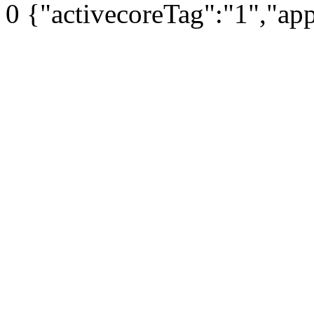
0
{"activecoreTag":"1","ap