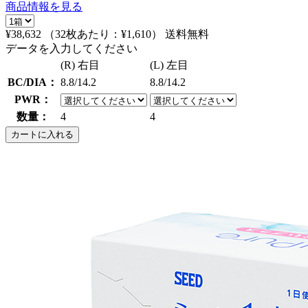
商品情報を見る
¥38,632
（32枚あたり：
¥1,610
）
送料無料
データを入力してください
(R) 右目
(L) 左目
BC/DIA：
8.8/14.2
8.8/14.2
PWR：
数量：
4
4
カートに入れる