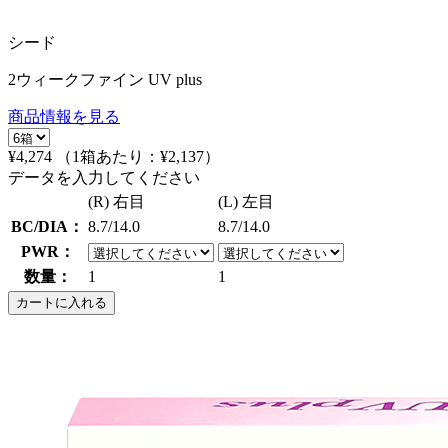
シード
2ウィークファイン UV plus
商品情報を見る
¥4,274
（1箱あたり：
¥2,137
）
データを入力してください
(R) 右目
(L) 左目
BC/DIA：
8.7/14.0
8.7/14.0
PWR：
数量：
1
1
カートに入れる