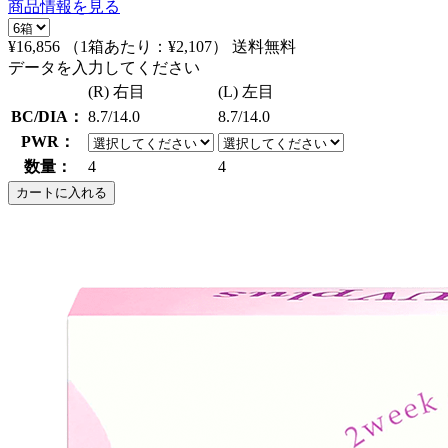
商品情報を見る
¥16,856
（1箱あたり：
¥2,107
）
送料無料
データを入力してください
(R) 右目
(L) 左目
BC/DIA：
8.7/14.0
8.7/14.0
PWR：
数量：
4
4
カートに入れる