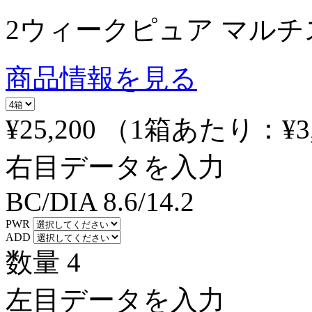
2ウィークピュア マル
商品情報を見る
¥25,200
（1箱あたり：
¥3
右目データを入力
BC/DIA
8.6/14.2
PWR
ADD
数量
4
左目データを入力