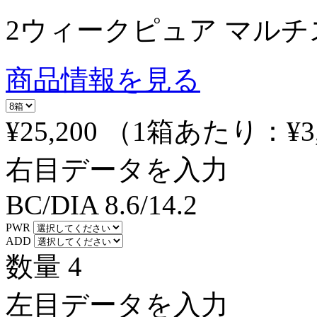
2ウィークピュア マル
商品情報を見る
¥25,200
（1箱あたり：
¥3
右目データを入力
BC/DIA
8.6/14.2
PWR
ADD
数量
4
左目データを入力