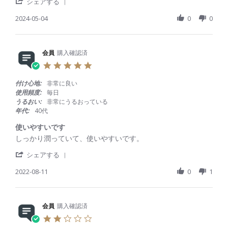
'
e
e
シェアする
S
w
w
h
2024-05-04
0
0
b
s
a
y
t
r
会
a
e
員
t
R
会員
購入確認済
o
i
e
n
n
5
v
4
g
.
i
M
以
0
付け心地:
非常に良い
e
a
前
s
使用頻度:
毎日
w
y
の
t
うるおい:
非常にうるおっている
b
2
も
a
年代:
40代
y
0
の
r
会
2
(
r
使いやすいです
員
4
同
a
R
r
しっかり潤っていて、使いやすいです。
o
じ
t
e
e
n
商
i
'
v
v
シェアする
4
品
n
S
i
i
M
)
g
h
2022-08-11
0
1
e
e
a
と
a
w
w
y
比
r
b
s
2
べ
e
y
t
0
、
R
会員
購入確認済
会
a
2
近
e
員
t
4
2
く
v
o
i
.
は