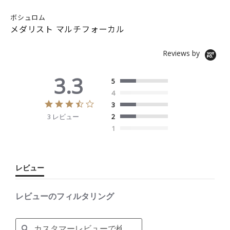
ボシュロム
メダリスト マルチフォーカル
Reviews by
3.3
5
4
3
3
.
3 レビュー
2
3
s
1
t
a
r
r
レビュー
a
t
i
レビューのフィルタリング
n
g
S
e