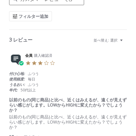
a
r
c
フィルター追加
h
R
e
v
i
3 レビュー
並べ替え:
選択
e
w
s
会員
購入確認済
3
.
0
付け心地:
ふつう
s
使用頻度:
毎日
t
うるおい:
ふつう
a
年代:
50代以上
r
r
以前のもの(同じ商品)と比べ、近くはみえるが、遠くが見えず
a
らい感じがします。LOWからHIGHに変えたから？でしょう
t
か？
i
R
r
以前のもの(同じ商品)と比べ、近くはみえるが、遠くが見えず
n
e
e
らい感じがします。LOWからHIGHに変えたから？でしょう
g
v
v
か？
i
i