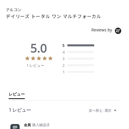
アルコン
デイリーズ トータル ワン マルチフォーカル
Reviews by
5.0
5
4
5
3
.
1 レビュー
2
0
s
1
t
a
r
r
レビュー
a
t
i
1 レビュー
並べ替え:
選択
n
g
会員
購入確認済