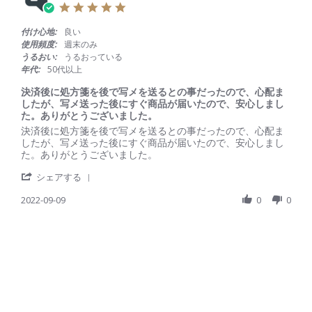
5
.
0
付け心地:
良い
s
使用頻度:
週末のみ
t
うるおい:
うるおっている
a
年代:
50代以上
r
r
決済後に処方箋を後で写メを送るとの事だったので、心配ま
a
したが、写メ送った後にすぐ商品が届いたので、安心しまし
t
た。ありがとうございました。
i
R
r
決済後に処方箋を後で写メを送るとの事だったので、心配ま
n
e
e
したが、写メ送った後にすぐ商品が届いたので、安心しまし
g
v
v
た。ありがとうございました。
i
i
'
e
e
シェアする
S
w
w
h
2022-09-09
0
0
b
s
a
y
t
r
会
a
e
員
t
R
o
i
e
n
n
v
9
g
i
S
決
e
e
済
w
p
後