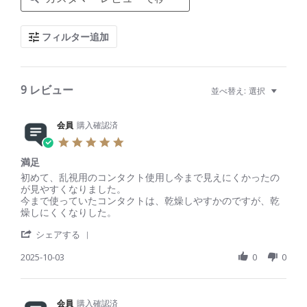
a
r
c
フィルター追加
h
R
e
v
i
9 レビュー
並べ替え:
選択
e
w
s
会員
購入確認済
5
.
満足
0
s
R
r
初めて、乱視用のコンタクト使用し今まで見えにくかったの
t
e
e
が見やすくなりました。
a
v
v
今まで使っていたコンタクトは、乾燥しやすかのですが、乾
r
i
i
燥しにくくなりした。
r
e
e
'
a
w
w
シェアする
S
t
b
s
h
2025-10-03
i
0
0
y
t
a
n
会
a
r
g
員
t
e
o
i
R
会員
購入確認済
n
n