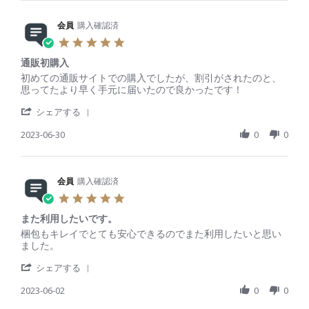
r
i
y
t
3
e
n
会
a
0
R
会員
購入確認済
g
員
t
J
e
o
i
5
a
v
n
n
.
n
i
1
g
通販初購入
0
2
e
8
気
s
R
r
初めての通販サイトでの購入でしたが、割引がされたのと、
0
w
J
持
t
e
e
思ってたより早く手元に届いたので良かったです！
2
b
a
ち
a
v
v
4
y
n
い
'
r
i
i
シェアする
会
2
い
S
r
e
e
員
0
h
2023-06-30
a
0
0
w
w
o
2
a
t
b
s
n
4
r
i
y
t
1
e
n
会
a
8
R
会員
購入確認済
g
員
t
J
e
o
i
5
a
v
n
n
.
n
i
3
g
また利用したいです。
0
2
e
0
通
s
R
r
梱包もキレイでとても安心できるのでまた利用したいと思い
0
w
J
販
t
e
e
ました。
2
b
u
初
a
v
v
4
y
n
購
'
r
i
i
シェアする
会
2
入
S
r
e
e
員
0
h
2023-06-02
a
0
0
w
w
o
2
a
t
b
s