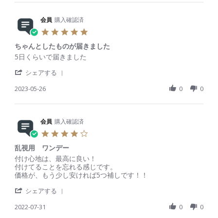
n
3
r
i
y
t
3
e
n
会
a
0
R
会員
購入確認済
g
員
t
J
e
o
i
5
u
v
n
n
.
n
i
2
g
ちゃんとしたものが届きました
0
2
e
J
ま
s
R
r
5日くらいで届きました
0
w
u
た
t
e
e
2
b
n
利
'
a
v
v
シェアする
3
y
2
用
S
r
i
i
会
0
し
h
2023-05-26
r
0
0
e
e
員
2
た
a
a
w
w
o
3
い
r
t
b
s
n
で
e
i
y
t
2
す
R
会員
購入確認済
n
会
a
J
。
e
g
員
t
4
u
v
o
i
.
n
i
n
n
乱視用 ワンデー
0
2
e
2
g
s
R
r
付け心地は、最高に良い！
0
w
6
ち
t
e
e
付けてることを忘れる感じです。
2
b
M
ゃ
a
v
v
価格が、もう少し安ければ5つ補しです！！
3
y
a
ん
r
i
i
会
y
と
'
r
e
e
シェアする
員
2
し
S
a
w
w
o
0
た
h
2022-07-31
t
0
0
b
s
n
2
も
a
i
y
t