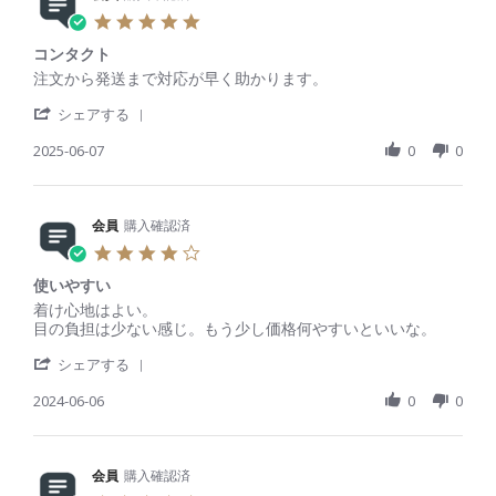
e
3
g
5
v
O
満
.
i
c
足
コンタクト
0
e
t
s
R
r
注文から発送まで対応が早く助かります。
w
2
t
e
e
b
0
'
a
v
v
シェアする
y
2
S
r
i
i
会
5
h
2025-06-07
r
0
0
e
e
員
a
a
w
w
o
r
t
b
s
n
e
i
y
t
3
R
会員
購入確認済
n
会
a
O
e
g
員
t
4
c
v
o
i
.
t
i
n
n
使いやすい
0
2
e
7
g
s
R
r
着け心地はよい。
0
w
J
コ
t
e
e
目の負担は少ない感じ。もう少し価格何やすいといいな。
2
b
u
ン
a
v
v
5
y
n
タ
'
r
i
i
シェアする
会
2
ク
S
r
e
e
員
0
ト
h
2024-06-06
a
0
0
w
w
o
2
a
t
b
s
n
5
r
i
y
t
7
e
n
会
a
J
R
会員
購入確認済
g
員
t
u
e