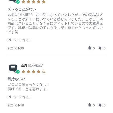
o
i
5
n
v
n
n
.
2
i
6
g
ズレることがない
0
0
e
J
使
s
R
r
以前は別の商品にお世話になっていましたが、その商品はズ
2
w
u
い
t
e
e
レることが多く、使いづらいと感じていました。しかし、本
5
b
n
や
a
v
v
商品はズレることがなく目にフィットしているので大変満足
y
2
す
r
i
i
です。乱視用は高いのでもう少し安く買えたらもっと嬉しい
会
0
い
r
e
e
です笑
員
2
a
w
w
o
4
'
t
b
s
シェアする
n
S
i
y
t
6
h
2024-01-30
n
0
0
会
a
J
a
g
員
t
u
r
o
i
n
e
n
n
2
R
会員
購入確認済
3
g
0
e
0
ズ
4
2
v
J
レ
.
4
i
a
る
気持ちいい
0
e
n
こ
s
R
r
ゴロゴロ感まったくなし！
w
2
と
t
e
e
着けてることを忘れます。
b
0
が
a
v
v
y
2
な
'
r
i
i
シェアする
会
4
い
S
r
e
e
員
h
2024-01-18
a
0
0
w
w
o
a
t
b
s
n