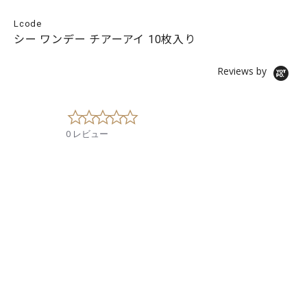
Lcode
シー ワンデー チアーアイ 10枚入り
Reviews by
0
.
0 レビュー
0
s
t
a
r
r
a
t
i
n
g