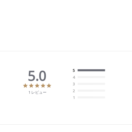
5.0
5
4
3
5
.
2
1 レビュー
0
1
s
t
a
r
r
a
t