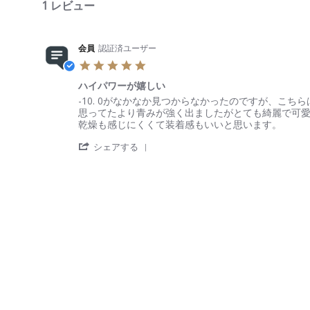
1 レビュー
会員
認証済ユーザー
5
.
ハイパワーが嬉しい
0
s
R
r
-10. 0がなかなか見つからなかったのですが、こち
t
e
e
思ってたより青みが強く出ましたがとても綺麗で可
a
v
v
乾燥も感じにくくて装着感もいいと思います。
r
i
i
'
r
e
e
シェアする
S
a
w
w
h
t
b
s
a
i
y
t
r
n
会
a
e
g
員
t
R
o
i
e
n
n
v
2
g
i
A
ハ
e
p
イ
w
r
パ
b
2
ワ
y
0
ー