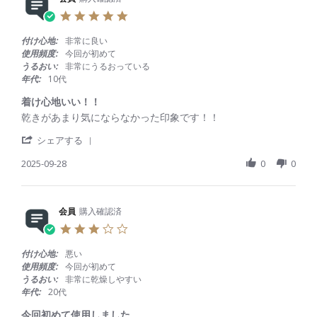
0
e
員
t
2
5
v
o
i
5
.
i
n
n
0
付け心地:
非常に良い
e
1
g
s
使用頻度:
今回が初めて
w
N
つ
t
うるおい:
非常にうるおっている
b
o
け
a
年代:
10代
y
v
や
r
会
2
す
r
着け心地いい！！
員
0
か
a
R
r
乾きがあまり気にならなかった印象です！！
o
2
っ
t
e
e
n
5
た
i
'
v
v
シェアする
1
で
n
S
i
i
N
す
g
h
2025-09-28
0
0
e
e
o
a
w
w
v
r
b
s
2
e
y
t
0
R
会員
購入確認済
会
a
2
e
員
t
5
3
v
o
i
.
i
n
n
0
付け心地:
悪い
e
2
g
s
使用頻度:
今回が初めて
w
8
着
t
うるおい:
非常に乾燥しやすい
b
S
け
a
年代:
20代
y
e
心
r
会
p
地
r
今回初めて使用しました