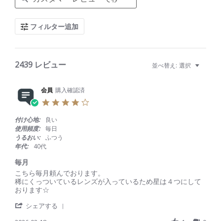
a
r
c
フィルター追加
h
R
e
v
i
2439 レビュー
並べ替え:
選択
e
w
s
会員
購入確認済
4
.
0
付け心地:
良い
s
使用頻度:
毎日
t
うるおい:
ふつう
a
年代:
40代
r
r
毎月
a
R
r
こちら毎月頼んでおります。
t
e
e
稀にくっついているレンズが入っているため星は４つにして
i
v
v
おります☆
n
i
i
g
'
e
e
シェアする
S
w
w