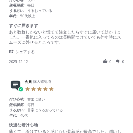
e
1
良
s
使用頻度:
毎日
w
F
か
t
うるおい:
うるおっている
b
e
っ
a
年代:
50代以上
y
b
た
r
会
2
r
すぐに届きます
員
0
a
R
r
あと数枚しかないと慌てて注文したらすぐに届いて助かりま
o
2
t
e
e
した。一番気に入ってるのは長時間つけていても外す時にス
n
6
i
v
v
ムーズに外せるところです。
1
n
i
i
1
g
'
e
e
シェアする
F
S
w
w
e
h
2025-12-12
0
0
b
s
b
a
y
t
2
r
会
a
0
e
員
t
2
R
会員
購入確認済
o
i
6
e
n
n
5
v
1
g
.
i
2
す
0
付け心地:
非常に良い
e
D
ぐ
s
使用頻度:
毎日
w
e
に
t
うるおい:
非常にうるおっている
b
c
届
a
年代:
40代
y
2
き
r
会
0
ま
r
快適な着け心地
員
2
す
a
R
r
薄くて、着けていると感じない装着感が最高でした。潤いも
o
5