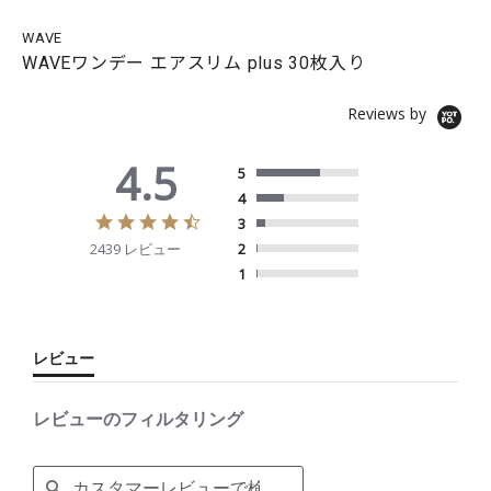
WAVE
WAVEワンデー エアスリム plus 30枚入り
Reviews by
4.5
5
4
4
3
.
2439 レビュー
2
5
s
1
t
a
r
r
レビュー
a
t
i
レビューのフィルタリング
n
g
S
e