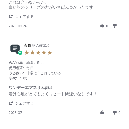
R
r
これは合わなかった。
o
t
e
e
白い箱のシリーズの方がいちばん良かったです
n
i
v
v
1
n
'
i
i
シェアする
1
g
S
e
e
S
h
2025-08-26
0
0
w
w
e
a
b
s
p
r
y
t
2
e
会
a
0
R
会員
購入確認済
員
t
2
e
o
i
5
5
v
n
n
.
i
2
g
0
付け心地:
非常に良い
e
6
こ
s
使用頻度:
毎日
w
A
の
t
うるおい:
非常にうるおっている
b
u
シ
a
年代:
40代
y
g
リ
r
会
2
ー
r
ワンデーエアスリムplus
員
0
ズ
a
R
r
着け心地がとてもよくリピート間違いなしです！
o
2
の
t
e
e
n
5
白
i
'
v
v
シェアする
2
い
n
S
i
i
6
方
g
h
2025-07-11
1
0
e
e
A
を
a
w
w
u
い
r
b
s
g
つ
e
y
t
2