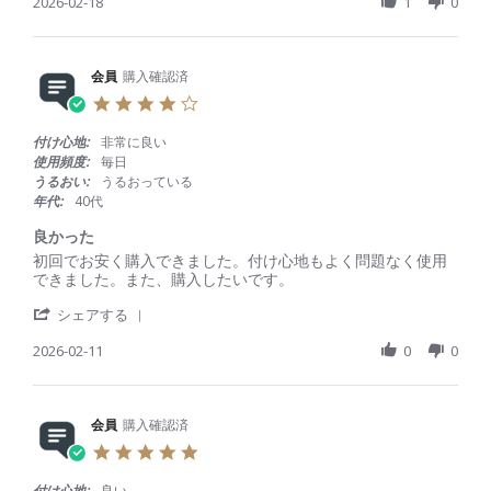
h
2026-02-18
1
0
b
s
a
y
t
r
会
a
e
員
t
R
会員
購入確認済
o
i
e
n
n
4
v
1
g
.
i
8
毎
0
付け心地:
非常に良い
e
F
月
s
使用頻度:
毎日
w
e
t
うるおい:
うるおっている
b
b
a
年代:
40代
y
2
r
会
0
r
良かった
員
2
a
R
r
初回でお安く購入できました。付け心地もよく問題なく使用
o
6
t
e
e
できました。また、購入したいです。
n
i
v
v
1
n
'
i
i
シェアする
8
g
S
e
e
F
h
2026-02-11
0
0
w
w
e
a
b
s
b
r
y
t
2
e
会
a
0
R
会員
購入確認済
員
t
2
e
o
i
6
5
v
n
n
.
i
1
g
0
付け心地:
良い