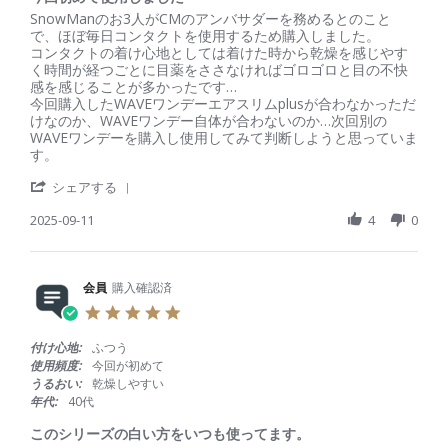
員
2
い
a
R
r
SnowManのお3人がCMのアンバサダーを務めるとのこと
o
0
い
t
e
e
で、ほぼ毎日コンタクトを使用するため購入しました。
n
2
！
i
v
v
コンタクトの着け心地としては着けた時から乾燥を感じやす
2
5
！
n
i
i
く時間が経つごとに目薬をささなければゴロゴロと目の不快
8
g
e
e
感を感じることが多かったです…
S
w
w
今回購入したWAVEワンデーエアスリムplusが合わなかっただ
e
b
s
けなのか、WAVEワンデー自体が合わないのか…次回別の
p
y
t
WAVEワンデーを購入し使用してみて判断しようと思っていま
2
会
a
す。
0
員
t
2
'
o
i
シェアする
5
S
n
n
h
2025-09-11
4
0
1
g
a
1
今
r
S
回
e
e
初
R
会員
購入確認済
p
め
e
2
て
5
v
0
使
.
i
2
用
0
付け心地:
ふつう
e
5
し
s
使用頻度:
今回が初めて
w
ま
t
うるおい:
乾燥しやすい
b
し
a
年代:
40代
y
た
r
会
r
このシリーズの白い方をいつも使ってます。
員
a