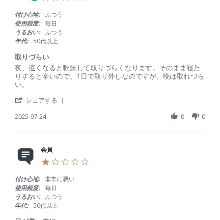
v
4
大
.
i
J
変
0
付け心地:
ふつう
e
u
良
s
使用頻度:
毎日
w
l
い
t
うるおい:
ふつう
b
2
で
a
年代:
50代以上
y
0
す
r
会
2
r
取りづらい
員
5
a
R
r
夜、遅くなると乾燥して取りづらくなります。そのまま寝た
o
t
e
e
りすると辛いので、1日で取り外しなのですが、晩は取れづら
n
i
v
v
い。
2
n
i
i
4
g
'
e
e
シェアする
J
S
w
w
u
h
2025-07-24
0
0
b
s
l
a
y
t
2
r
会
a
0
e
員
t
2
R
会員
o
i
5
e
n
n
1
v
2
g
.
i
4
取
0
付け心地:
非常に悪い
e
J
り
s
使用頻度:
毎日
w
u
づ
t
うるおい:
ふつう
b
l
ら
a
年代:
50代以上
y
2
い
r
会
0
r