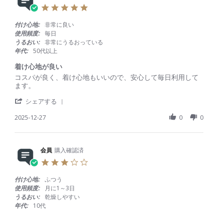
e
n
n
5
v
2
g
.
i
5
良
0
付け心地:
非常に良い
e
F
い
s
使用頻度:
毎日
w
e
t
うるおい:
非常にうるおっている
b
b
a
年代:
50代以上
y
2
r
会
0
r
着け心地が良い
員
2
a
R
r
コスパが良く、着け心地もいいので、安心して毎日利用して
o
6
t
e
e
ます。
n
i
v
v
2
n
'
i
i
シェアする
5
g
S
e
e
F
h
2025-12-27
0
0
w
w
e
a
b
s
b
r
y
t
2
e
会
a
0
R
会員
購入確認済
員
t
2
e
o
i
6
3
v
n
n
.
i
2
g
0
付け心地:
ふつう
e
7
着
s
使用頻度:
月に1～3日
w
D
け
t
うるおい:
乾燥しやすい
b
e
心
a
年代:
10代
y
c
地
r
会
2
が