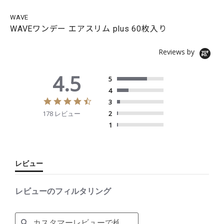
WAVE
WAVEワンデー エアスリム plus 60枚入り
Reviews by
4.5
5
4
4
3
.
178 レビュー
2
5
s
1
t
a
r
r
レビュー
a
t
i
レビューのフィルタリング
n
g
S
e