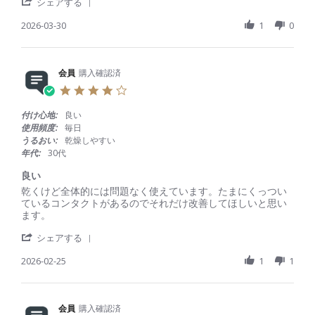
'
b
s
シェアする
S
y
t
h
2026-03-30
1
0
会
a
a
員
t
r
o
i
e
n
n
R
会員
購入確認済
3
g
e
0
不
4
v
M
良
.
i
a
品
0
付け心地:
良い
e
r
が
s
使用頻度:
毎日
w
2
た
t
うるおい:
乾燥しやすい
b
0
ま
a
年代:
30代
y
2
に
r
会
6
混
r
良い
員
在
a
R
r
乾くけど全体的には問題なく使えています。たまにくっつい
o
し
t
e
e
ているコンタクトがあるのでそれだけ改善してほしいと思い
n
て
i
v
v
ます。
3
い
n
i
i
0
る
g
'
e
e
シェアする
M
S
w
w
a
h
2026-02-25
1
1
b
s
r
a
y
t
2
r
会
a
0
e
員
t
2
R
会員
購入確認済
o
i
6