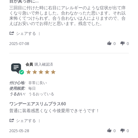
目が真っ赤に…
員
2
a
R
r
三回目に付けた時に右目にアレルギーのような症状が出て痒
o
5
t
e
e
くなり急いで外しました。合わなかったた思います。それ以
n
i
v
v
来怖くてつけられず。合う合わないは人によりますので、合
2
n
i
i
えばお安いのでお得だと思います。残念でした。
4
g
e
e
J
'
w
w
シェアする
u
S
b
s
l
h
2025-07-08
0
0
y
t
2
a
会
a
0
r
員
t
2
e
o
i
5
R
会員
購入確認済
n
n
e
8
g
5
v
J
目
.
i
u
が
0
付け心地:
非常に良い
e
l
真
s
使用頻度:
毎日
w
2
っ
t
うるおい:
うるおっている
b
0
赤
a
y
2
に
r
ワンデーエアスリムプラス60
会
5
…
r
R
r
普通に装着感悪くなく今後愛用できそうです！
員
a
e
e
o
t
'
v
v
シェアする
n
i
S
i
i
8
n
h
2025-05-28
0
0
e
e
J
g
a
w
w
u