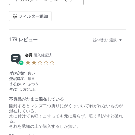
a
r
c
フィルター追加
h
R
e
v
i
178 レビュー
並べ替え:
選択
e
w
s
会員
購入確認済
2
.
0
付け心地:
良い
s
使用頻度:
毎日
t
うるおい:
ふつう
a
年代:
50代以上
r
r
不良品がたまに混在している
a
R
r
開封するとレンズ二つ折りにがくっついて剥がれないものが
t
e
e
混在している。
i
v
v
水に付けても軽くこすっても元に戻らず、強く剥がすと破れ
n
i
i
る。
g
e
e
それを承知の上で購入するしか無い。
w
w