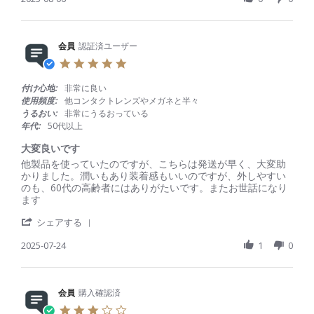
0
a
会
a
2
r
員
t
5
e
o
i
R
会員
認証済ユーザー
n
n
e
6
g
5
v
A
付
.
i
u
け
0
付け心地:
非常に良い
e
g
心
s
使用頻度:
他コンタクトレンズやメガネと半々
w
2
地
t
うるおい:
非常にうるおっている
b
0
は
a
年代:
50代以上
y
2
問
r
会
5
題
r
大変良いです
員
な
a
R
r
他製品を使っていたのですが、こちらは発送が早く、大変助
o
し
t
e
e
かりました。潤いもあり装着感もいいのですが、外しやすい
n
i
v
v
のも、60代の高齢者にはありがたいです。またお世話になり
6
n
i
i
ます
A
g
e
e
u
'
w
w
シェアする
g
S
b
s
2
h
2025-07-24
1
0
y
t
0
a
会
a
2
r
員
t
5
e
o
i
R
会員
購入確認済
n
n
e
2
g
3