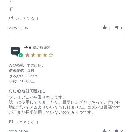
r
す
員
0
良
a
R
r
す
o
2
い
t
e
e
n
5
i
'
v
v
シェアする
2
n
S
i
i
7
g
h
2025-09-06
1
0
e
e
D
a
w
w
e
r
b
s
c
e
y
t
2
R
会員
購入確認済
会
a
0
e
員
t
2
4
v
o
i
5
.
i
n
n
0
付け心地:
非常に良い
e
6
g
s
使用頻度:
毎日
w
S
す
t
うるおい:
ふつう
b
e
a
年代:
50代以上
y
p
r
会
2
r
付け心地は問題なし
員
0
a
R
r
プレミアムから乗り換えです。
o
2
t
e
e
試しに使用してみましたが、最薄レンズだけあって、付け心
n
5
i
v
v
地はプレミアムよりいいかもしれません。コスパは最高です
6
n
i
i
が、まだ長期使用していないので★４つです。
S
g
e
e
e
'
w
w
シェアする
p
S
b
s
2
h
2025-08-06
0
0
y
t