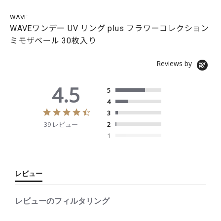
WAVE
WAVEワンデー UV リング plus フラワーコレクション
ミモザベール 30枚入り
Reviews by
4.5
5
4
4
3
.
39 レビュー
2
5
s
1
t
a
r
r
レビュー
a
t
i
レビューのフィルタリング
n
g
S