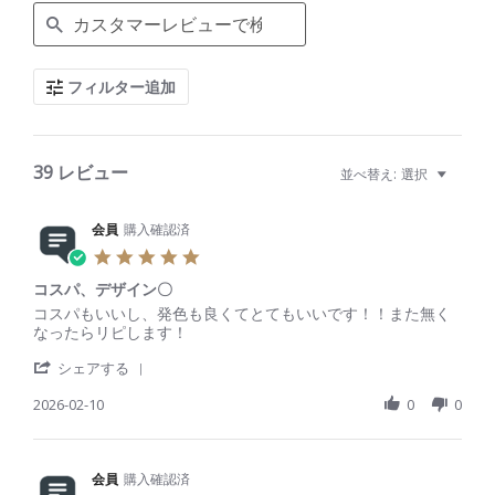
e
a
r
c
フィルター追加
h
R
e
v
i
39 レビュー
並べ替え:
選択
e
w
s
会員
購入確認済
5
.
コスパ、デザイン〇
0
s
R
r
コスパもいいし、発色も良くてとてもいいです！！また無く
t
e
e
なったらリピします！
a
v
v
'
r
i
i
シェアする
S
r
e
e
h
2026-02-10
a
0
0
w
w
a
t
b
s
r
i
y
t
e
n
会
a
R
会員
購入確認済
g
員
t