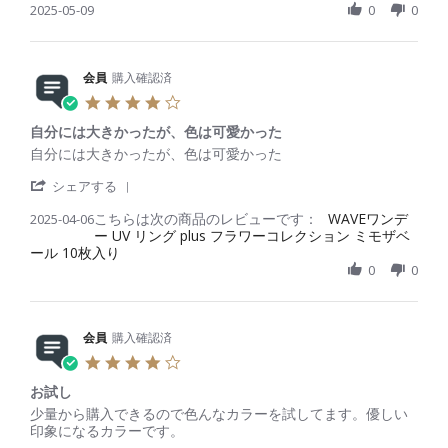
8
h
2025-05-09
a
0
0
w
w
J
a
t
b
s
u
r
i
y
t
n
e
n
会
a
2
R
会員
購入確認済
g
員
t
0
e
o
i
4
2
v
n
n
.
5
i
9
g
自分には大きかったが、色は可愛かった
0
e
M
や
s
R
r
自分には大きかったが、色は可愛かった
w
a
っ
t
e
e
b
y
ぱ
'
a
v
v
シェアする
y
2
り
S
r
i
i
会
0
こ
こちらは次の商品のレビューです：
h
WAVEワンデ
2025-04-06
r
e
e
員
2
れ
ー UV リング plus フラワーコレクション ミモザベ
a
a
w
w
o
5
ール 10枚入り
r
t
b
s
n
e
i
0
0
y
t
9
R
n
会
a
M
e
g
員
t
a
v
o
i
y
i
会員
購入確認済
n
n
2
e
6
g
4
0
w
A
自
.
2
b
p
分
お試し
0
5
y
r
に
s
R
r
少量から購入できるので色んなカラーを試してます。優しい
会
2
は
t
e
e
印象になるカラーです。
員
0
大
a
v
v