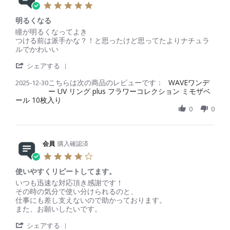
e
o
i
5
v
n
n
.
i
1
g
明るくなる
0
e
0
コ
s
R
r
瞳が明るくなってよき
w
F
ス
t
e
e
つける前は派手かな？！と思ったけど思ってたよりナチュラ
b
e
パ
a
v
v
ルでかわいい
y
b
、
r
i
i
会
2
デ
'
r
e
e
シェアする
員
0
ザ
S
a
w
w
o
2
イ
こちらは次の商品のレビューです：
h
WAVEワンデ
2025-12-30
t
b
s
n
6
ン
ー UV リング plus フラワーコレクション ミモザベ
a
i
y
t
1
〇
ール 10枚入り
r
n
会
a
0
e
g
0
0
員
t
F
R
o
i
e
e
n
n
b
v
3
g
2
i
会員
購入確認済
0
明
0
e
D
る
4
2
w
e
く
.
6
b
c
な
使いやすくリピートしてます。
0
y
2
る
s
R
r
いつも迅速な対応頂き感謝です！
会
0
t
e
e
その時の気分で使い分けられるのと、
員
2
a
v
v
仕事にも差し支えないので助かっております。
o
5
r
i
i
また、お願いしたいです。
n
r
e
e
3
'
a
w
w
シェアする