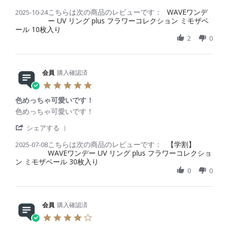
0
S
t
b
s
D
こちらは次の商品のレビューです：
h
WAVEワンデ
2025-10-24
i
y
t
e
ー UV リング plus フラワーコレクション ミモザベ
a
n
会
a
c
ール 10枚入り
r
g
員
t
2
e
2
0
o
i
0
R
n
n
2
e
2
g
5
v
4
使
i
会員
購入確認済
O
い
e
c
や
5
w
t
す
.
b
2
く
色めっちゃ可愛いです！
0
y
0
リ
s
R
r
色めっちゃ可愛いです！
会
2
ピ
t
e
e
員
5
ー
'
a
v
v
シェアする
o
ト
S
r
i
i
n
し
こちらは次の商品のレビューです：
h
【学割】
2025-07-08
r
e
e
2
て
WAVEワンデー UV リング plus フラワーコレクショ
a
a
w
w
4
ま
ン ミモザベール 30枚入り
r
t
b
s
O
す
e
i
0
0
y
t
c
。
R
n
会
a
t
e
g
員
t
2
v
o
i
0
i
会員
購入確認済
n
n
2
e
8
g
4
5
w
J
色
.