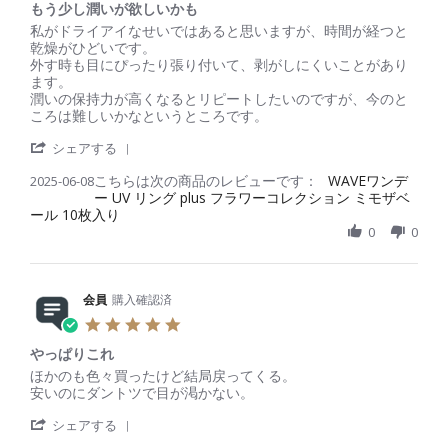
b
u
め
もう少し潤いが欲しいかも
0
y
l
っ
s
R
r
私がドライアイなせいではあると思いますが、時間が経つと
会
2
ち
t
e
e
乾燥がひどいです。
員
0
ゃ
a
v
v
外す時も目にぴったり張り付いて、剥がしにくいことがあり
o
2
可
r
i
i
ます。
n
5
愛
r
e
e
潤いの保持力が高くなるとリピートしたいのですが、今のと
8
い
a
w
w
ころは難しいかなというところです。
J
で
t
b
s
u
す
'
i
y
t
シェアする
l
！
S
n
会
a
2
こちらは次の商品のレビューです：
h
WAVEワンデ
2025-06-08
g
員
t
0
ー UV リング plus フラワーコレクション ミモザベ
a
o
i
2
ール 10枚入り
r
n
n
5
e
0
0
8
g
R
J
も
e
u
う
v
n
少
i
会員
購入確認済
2
し
e
0
潤
5
w
2
い
.
b
5
が
やっぱりこれ
0
y
欲
s
R
r
ほかのも色々買ったけど結局戻ってくる。
会
し
t
e
e
安いのにダントツで目が渇かない。
員
い
a
v
v
o
か
'
r
i
i
シェアする
n
も
S
r
e
e