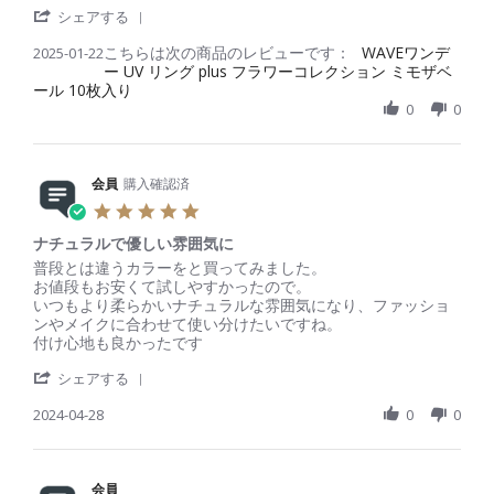
o
2
き
'
r
i
i
シェアする
n
5
か
S
r
e
e
6
っ
こちらは次の商品のレビューです：
h
WAVEワンデ
2025-01-22
a
w
w
A
た
ー UV リング plus フラワーコレクション ミモザベ
a
t
b
s
p
が
ール 10枚入り
r
i
y
t
r
、
e
n
0
0
会
a
2
色
R
g
員
t
0
は
e
o
i
2
可
v
n
n
5
愛
i
会員
購入確認済
2
g
か
e
2
お
5
っ
w
J
試
.
た
b
a
し
ナチュラルで優しい雰囲気に
0
y
n
s
R
r
普段とは違うカラーをと買ってみました。
会
2
t
e
e
お値段もお安くて試しやすかったので。
員
0
a
v
v
いつもより柔らかいナチュラルな雰囲気になり、ファッショ
o
2
r
i
i
ンやメイクに合わせて使い分けたいですね。
n
5
r
e
e
付け心地も良かったです
2
a
w
w
2
'
t
b
s
シェアする
J
S
i
y
t
a
h
2024-04-28
n
0
0
会
a
n
a
g
員
t
2
r
o
i
0
e
n
n
2
R
会員
2
g