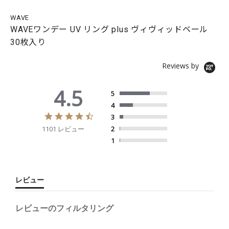
WAVE
WAVEワンデー UV リング plus ヴィヴィッドベール
30枚入り
Reviews by
4.5
5
4
4
3
.
1101 レビュー
2
5
s
1
t
a
r
r
レビュー
a
t
i
レビューのフィルタリング
n
g
S