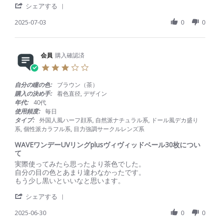
n
'
v
v
シェアする
8
g
S
i
i
S
h
2025-07-03
0
0
e
e
e
a
w
w
p
r
b
s
2
e
y
t
0
R
会員
購入確認済
会
a
2
e
員
t
5
3
v
o
i
.
i
n
n
0
自分の瞳の色:
ブラウン（茶）
e
3
g
s
購入の決め手:
着色直径, デザイン
w
J
キ
t
年代:
40代
b
u
レ
a
使用頻度:
毎日
y
l
イ
r
タイプ:
外国人風ハーフ顔系, 自然派ナチュラル系, ドール風デカ盛り
会
2
r
系, 個性派カラフル系, 目力強調サークルレンズ系
員
0
a
o
2
t
WAVEワンデーUVリングplusヴィヴィッドベール30枚につい
n
5
i
て
3
n
R
r
実際使ってみたら思ったより茶色でした。
J
g
e
e
自分の目の色とあまり違わなかったです。
u
v
v
もう少し黒いといいなと思います。
l
i
i
2
'
e
e
シェアする
0
S
w
w
2
h
2025-06-30
0
0
b
s
5