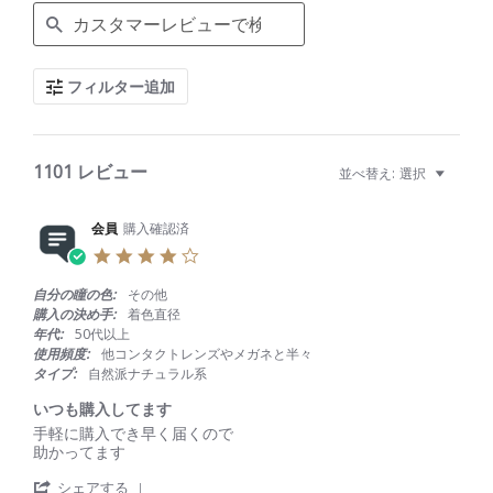
e
a
r
c
フィルター追加
h
R
e
v
i
1101 レビュー
並べ替え:
選択
e
w
s
会員
購入確認済
4
.
0
自分の瞳の色:
その他
s
購入の決め手:
着色直径
t
年代:
50代以上
a
使用頻度:
他コンタクトレンズやメガネと半々
r
タイプ:
自然派ナチュラル系
r
a
いつも購入してます
t
R
r
手軽に購入でき早く届くので
i
e
e
助かってます
n
v
v
g
'
i
i
シェアする