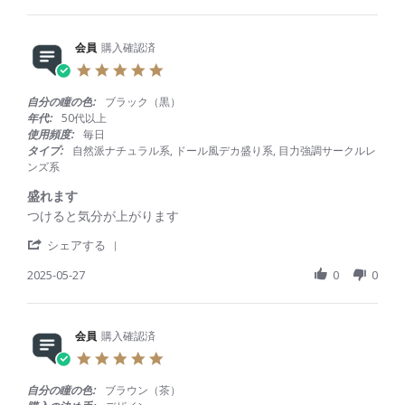
a
y
t
r
会
a
e
員
t
R
会員
購入確認済
o
i
e
n
n
5
v
3
g
.
i
0
W
0
自分の瞳の色:
ブラック（黒）
e
J
A
s
年代:
50代以上
w
u
V
t
使用頻度:
毎日
b
n
E
a
タイプ:
自然派ナチュラル系, ドール風デカ盛り系, 目力強調サークルレ
y
2
ワ
r
ンズ系
会
0
ン
r
員
2
デ
a
盛れます
o
5
ー
t
R
r
つけると気分が上がります
n
U
i
e
e
3
V
n
'
v
v
シェアする
0
リ
g
S
i
i
J
ン
h
2025-05-27
0
0
e
e
u
グ
a
w
w
n
p
r
b
s
2
l
e
y
t
0
u
R
会員
購入確認済
会
a
2
s
e
員
t
5
ヴ
5
v
o
i
ィ
.
i
n
n
ヴ
0
自分の瞳の色:
ブラウン（茶）
e
2
g
ィ
s