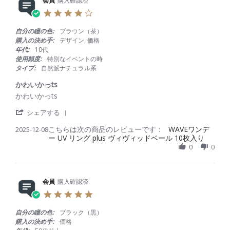
R
会員
購入確認済
o
i
e
n
n
4
v
2
g
.
i
J
自
0
自分の瞳の色:
ブラウン（茶）
e
a
然
s
購入の決め手:
デザイン, 価格
w
n
で
t
年代:
10代
b
2
職
a
使用頻度:
特別なイベントの時
y
0
場
r
タイプ:
自然派ナチュラル系
会
2
で
r
員
6
も
a
かわいかっts
o
使
t
R
r
かわいかっts
n
え
i
e
e
2
ま
n
'
v
v
シェアする
J
す
g
S
i
i
a
！
こちらは次の商品のレビューです：
h
WAVEワンデ
2025-12-08
e
e
n
ー UV リング plus ヴィヴィッドベール 10枚入り
a
w
w
2
r
0
0
b
s
0
e
y
t
2
R
会
a
6
e
員
t
v
会員
購入確認済
o
i
i
n
n
5
e
8
g
.
w
D
か
0
自分の瞳の色:
ブラック（黒）
b
e
わ
s
購入の決め手:
価格
y
c
い
t