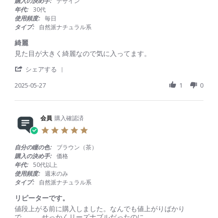
購入の決め手:
デザイン
w
7
盛
ッ
t
年代:
30代
b
M
れ
ド
a
使用頻度:
毎日
y
a
ま
ベ
r
タイプ:
自然派ナチュラル系
会
y
す
ー
r
員
2
ル
a
綺麗
o
0
3
t
R
r
見た目が大きく綺麗なので気に入ってます。
n
2
0
i
e
e
2
5
枚
n
'
v
v
シェアする
7
に
g
S
i
i
M
つ
h
2025-05-27
1
0
e
e
a
い
a
w
w
y
て
r
b
s
2
e
y
t
0
R
会員
購入確認済
会
a
2
e
員
t
5
5
v
o
i
.
i
n
n
0
自分の瞳の色:
ブラウン（茶）
e
2
g
s
購入の決め手:
価格
w
7
綺
t
年代:
50代以上
b
M
麗
a
使用頻度:
週末のみ
y
a
r
タイプ:
自然派ナチュラル系
会
y
r
員
2
a
リピーターです。
o
0
t
R
r
値段上がる前に購入しました。なんでも値上がりばかり
n
2
i
e
e
で、、、せっかくリーズナブルだったのに。
2