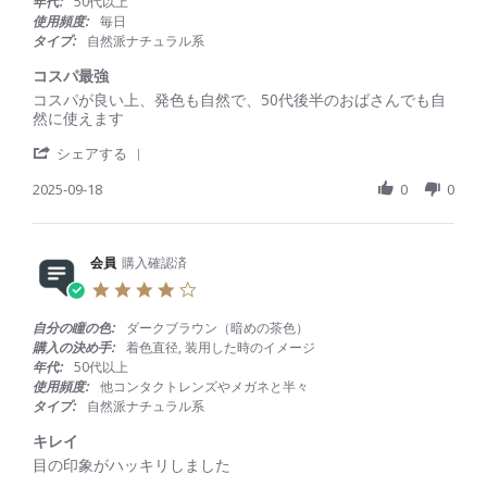
年代:
50代以上
会
2
か
a
使用頻度:
毎日
員
0
っ
r
タイプ:
自然派ナチュラル系
o
2
t
r
n
5
s
a
コスパ最強
8
t
R
r
コスパが良い上、発色も自然で、50代後半のおばさんでも自
D
i
e
e
然に使えます
e
n
v
v
c
g
'
i
i
シェアする
2
S
e
e
0
h
2025-09-18
0
0
w
w
2
a
b
s
5
r
y
t
e
会
a
R
会員
購入確認済
員
t
e
o
i
4
v
n
n
.
i
1
g
0
自分の瞳の色:
ダークブラウン（暗めの茶色）
e
8
コ
s
購入の決め手:
着色直径, 装用した時のイメージ
w
S
ス
t
年代:
50代以上
b
e
パ
a
使用頻度:
他コンタクトレンズやメガネと半々
y
p
最
r
タイプ:
自然派ナチュラル系
会
2
強
r
員
0
a
キレイ
o
2
t
R
r
目の印象がハッキリしました
n
5
i
e
e
1