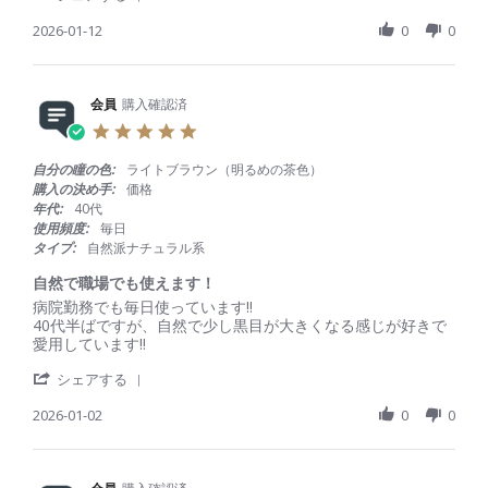
S
e
e
h
2026-01-12
0
0
w
w
a
b
s
r
y
t
e
会
a
R
会員
購入確認済
員
t
e
o
i
5
v
n
n
.
i
1
g
0
自分の瞳の色:
ライトブラウン（明るめの茶色）
e
2
い
s
購入の決め手:
価格
w
J
つ
t
年代:
40代
b
a
も
a
使用頻度:
毎日
y
n
購
r
タイプ:
自然派ナチュラル系
会
2
入
r
員
0
し
a
自然で職場でも使えます！
o
2
て
t
R
r
病院勤務でも毎日使っています!!
n
6
ま
i
e
e
40代半ばですが、自然で少し黒目が大きくなる感じが好きで
1
す
n
v
v
愛用しています!!
2
g
i
i
J
'
e
e
シェアする
a
S
w
w
n
h
2026-01-02
0
0
b
s
2
a
y
t
0
r
会
a
2
e
員
t
6