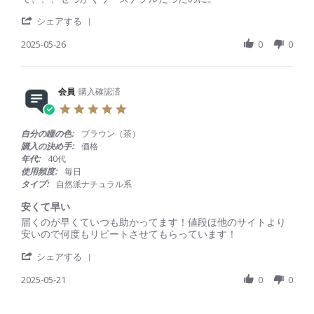
5
n
v
v
7
g
'
i
i
シェアする
M
S
e
e
a
h
2025-05-26
0
0
w
w
y
a
b
s
2
r
y
t
0
e
会
a
2
R
会員
購入確認済
員
t
5
e
o
i
5
v
n
n
.
i
2
g
0
自分の瞳の色:
ブラウン（茶）
e
6
リ
s
購入の決め手:
価格
w
M
ピ
t
年代:
40代
b
a
ー
a
使用頻度:
毎日
y
y
タ
r
タイプ:
自然派ナチュラル系
会
2
ー
r
員
0
で
a
安くて早い
o
2
す
t
R
r
届くのが早くていつも助かってます！値段ほ他のサイトより
n
5
。
i
e
e
安いので何度もリピートさせてもらっています！
2
n
v
v
6
g
'
i
i
シェアする
M
S
e
e
a
h
2025-05-21
0
0
w
w
y
a
b
s
2
r
y
t
0