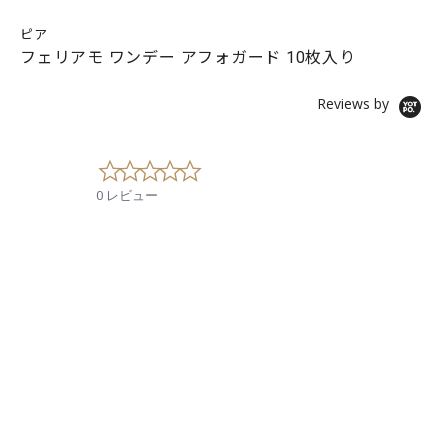
ピア
フェリアモ ワンデー アフォガード 10枚入り
Reviews by
0
.
0 レビュー
0
s
t
a
r
r
a
t
i
n
g