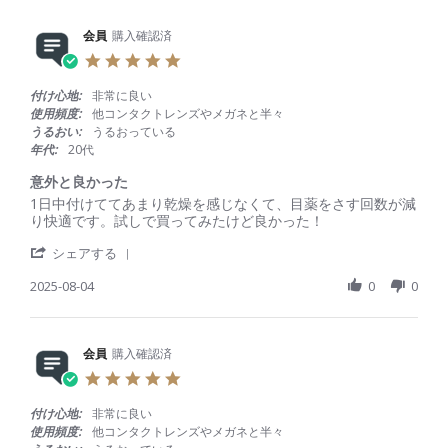
r
b
s
e
y
t
R
会員
購入確認済
会
a
e
員
t
5
v
o
i
.
i
n
n
0
付け心地:
非常に良い
e
2
g
s
使用頻度:
他コンタクトレンズやメガネと半々
w
N
ド
t
うるおい:
うるおっている
b
o
ラ
a
年代:
20代
y
v
イ
r
会
2
ア
r
意外と良かった
員
0
イ
a
R
r
1日中付けててあまり乾燥を感じなくて、目薬をさす回数が減
o
2
で
t
e
e
り快適です。試しで買ってみたけど良かった！
n
5
す
i
v
v
2
が
n
'
i
i
シェアする
N
、
g
S
e
e
o
使
h
2025-08-04
0
0
w
w
v
え
a
b
s
2
て
r
y
t
0
ま
e
会
a
2
す
R
会員
購入確認済
員
t
5
。
e
o
i
5
v
n
n
.
i
4
g
0
付け心地:
非常に良い
e
A
意
s
使用頻度:
他コンタクトレンズやメガネと半々
w
u
外
t