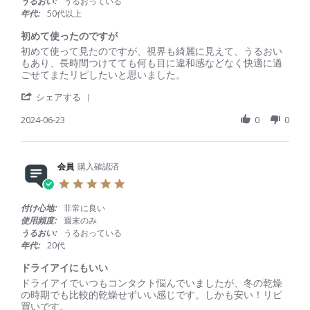
うるおい:
うるおっている
b
g
と
a
年代:
50代以上
y
2
良
r
会
0
か
r
初めて使ったのですが
員
2
っ
a
R
r
初めて使って見たのですが、視界も綺麗に見えて、うるおい
o
5
た
t
e
e
もあり、長時間つけてても何も目に違和感などなく快適に過
n
i
v
v
ごせてまたリピしたいと思いました。
4
n
i
i
A
g
'
e
e
シェアする
u
S
w
w
g
h
2024-06-23
0
0
b
s
2
a
y
t
0
r
会
a
2
e
員
t
5
R
会員
購入確認済
o
i
e
n
n
5
v
2
g
.
i
3
初
0
付け心地:
非常に良い
e
J
め
s
使用頻度:
週末のみ
w
u
て
t
うるおい:
うるおっている
b
n
使
a
年代:
20代
y
2
っ
r
会
0
た
r
ドライアイにもいい
員
2
の
a
R
r
ドライアイでいつもコンタクト悩んでいましたが、冬の乾燥
o
4
で
t
e
e
の時期でも比較的乾燥せずいい感じです。しかも安い！リピ
n
す
i
v
v
買いです。
2
が