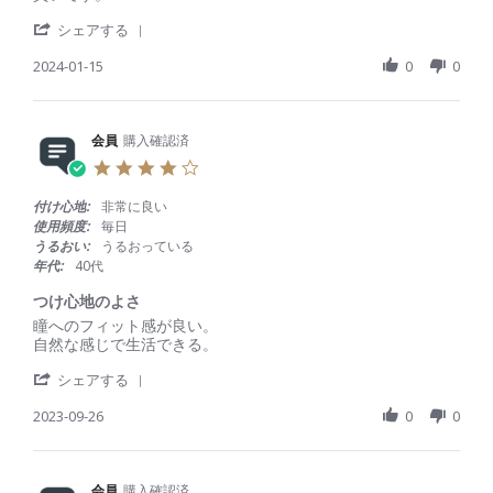
n
i
i
3
g
'
e
e
シェアする
J
S
w
w
u
h
2024-01-15
0
0
b
s
n
a
y
t
2
r
会
a
0
e
員
t
2
R
会員
購入確認済
o
i
4
e
n
n
4
v
1
g
.
i
5
ド
0
付け心地:
非常に良い
e
J
ラ
s
使用頻度:
毎日
w
a
イ
t
うるおい:
うるおっている
b
n
ア
a
年代:
40代
y
2
イ
r
会
0
に
r
つけ心地のよさ
員
2
も
a
R
r
瞳へのフィット感が良い。
o
4
い
t
e
e
自然な感じで生活できる。
n
い
i
v
v
1
n
'
i
i
シェアする
5
g
S
e
e
J
h
2023-09-26
0
0
w
w
a
a
b
s
n
r
y
t
2
e
会
a
0
R
会員
購入確認済
員
t