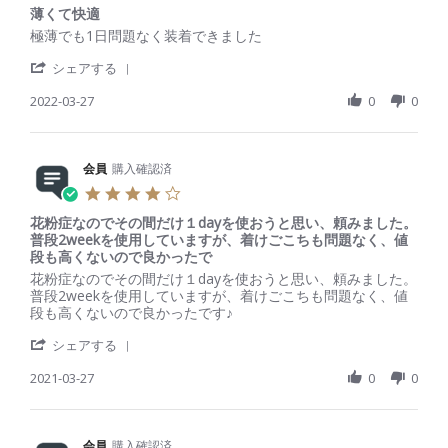
会
0
い
r
薄くて快適
員
2
。
a
R
r
極薄でも1日問題なく装着できました
o
2
t
e
e
n
i
'
v
v
シェアする
9
n
S
i
i
A
g
h
2022-03-27
0
0
e
e
u
a
w
w
g
r
b
s
2
e
y
t
0
R
会員
購入確認済
会
a
2
e
員
t
2
4
v
o
i
.
i
n
n
花粉症なのでその間だけ１dayを使おうと思い、頼みました。
0
e
2
g
普段2weekを使用していますが、着けごこちも問題なく、値
s
w
7
薄
段も高くないので良かったで
t
b
M
く
a
R
r
花粉症なのでその間だけ１dayを使おうと思い、頼みました。
y
a
て
r
e
e
普段2weekを使用していますが、着けごこちも問題なく、値
会
r
快
r
v
v
段も高くないので良かったです♪
員
2
適
a
i
i
o
0
'
t
e
e
シェアする
n
2
S
i
w
w
2
2
h
2021-03-27
n
0
0
b
s
7
a
g
y
t
M
r
会
a
a
e
員
t
r
R
会員
購入確認済
o
i