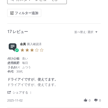
a
r
c
フィルター追加
h
R
e
v
i
17 レビュー
並べ替え:
選択
e
w
s
会員
購入確認済
3
.
0
付け心地:
良い
s
使用頻度:
毎日
t
うるおい:
ふつう
a
年代:
30代
r
r
ドライアイですが、使えてます。
a
R
r
ドライアイですが、使えてます。
t
e
e
i
'
v
v
シェアする
n
S
i
i
g
h
2025-11-02
0
0
e
e
a
w
w