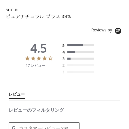
SHO-BI
ピュアナチュラル プラス 38%
Reviews by
4.5
5
4
4
3
.
17 レビュー
2
5
s
1
t
a
r
r
レビュー
a
t
i
レビューのフィルタリング
n
g
S
e