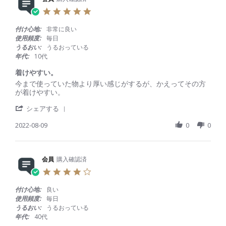
2
e
o
i
4
5
v
n
n
.
i
2
g
0
付け心地:
非常に良い
e
6
つ
s
使用頻度:
毎日
w
S
け
t
うるおい:
うるおっている
b
e
心
a
年代:
10代
y
p
地
r
会
2
の
r
着けやすい。
員
0
よ
a
R
r
今まで使っていた物より厚い感じがするが、かえってその方
o
2
さ
t
e
e
が着けやすい。
n
3
i
v
v
2
n
'
i
i
シェアする
6
g
S
e
e
S
h
2022-08-09
0
0
w
w
e
a
b
s
p
r
y
t
2
e
会
a
0
R
会員
購入確認済
員
t
2
e
o
i
3
4
v
n
n
.
i
9
g
0
付け心地:
良い
e
A
着
s
使用頻度:
毎日
w
u
け
t
うるおい:
うるおっている
b
g
や
a
年代:
40代
y
2
す
r