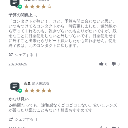
2
e
n
n
4
0
v
2
g
.
2
i
7
花
予算の関係上…。
0
2
e
M
粉
s
R
r
「コンタクトが無い！」けど、予算も間に合わないと思い、
w
a
症
t
e
e
いつもつけてるコンタクトから一時変更しました。紫外線か
b
r
な
a
v
v
ら守ってくれるのも、乾きづらいのもありがたいですが、残
y
2
の
r
i
i
念なことに目薬使用しないと外しづらいです。目薬使用せず
会
0
で
r
e
e
に外すこと出来たらリピート買いしたかも知れません。使用
員
2
そ
a
w
w
終了後は、元のコンタクトに戻します。
o
1
の
t
b
s
n
間
'
i
y
t
シェアする
2
だ
S
n
会
a
7
け
h
2020-08-26
g
0
0
員
t
M
１
a
o
i
a
d
r
n
n
r
a
e
2
g
2
y
R
会員
購入確認済
6
予
0
を
e
A
算
5
2
使
v
u
の
.
1
お
i
g
関
かなり良い
0
う
e
2
係
s
R
r
24時間たっても、違和感なくゴロゴロしない。安いしレンズ
と
w
0
上
t
e
e
が曇ったり歪むこともない！相当おすすめです
思
b
2
…
a
v
v
い
y
0
。
'
r
i
i
シェアする
、
会
S
r
e
e
頼
員