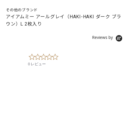
その他のブランド
アイアムミー アールグレイ（HAKI-HAKI ダーク ブラ
ウン）L 2枚入り
Reviews by
0
.
0 レビュー
0
s
t
a
r
r
a
t
i
n
g