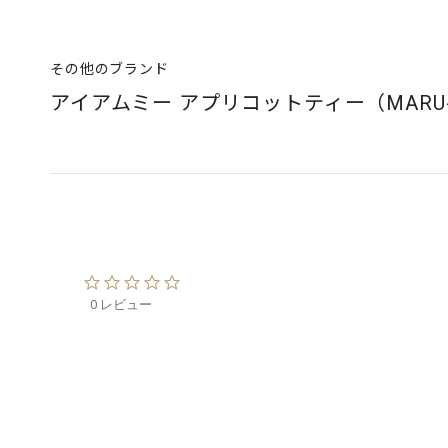
その他のブランド
アイアムミー アプリコットティー（MARU-
0
.
0 レビュー
0
s
t
a
r
r
a
t