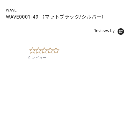
WAVE
WAVE0001-49 （マットブラック/シルバー）
Reviews by
0
.
0 レビュー
0
s
t
a
r
r
a
t
i
n
g