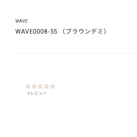
WAVE
WAVE0008-55 （ブラウンデミ）
0
.
0 レビュー
0
s
t
a
r
r
a
t