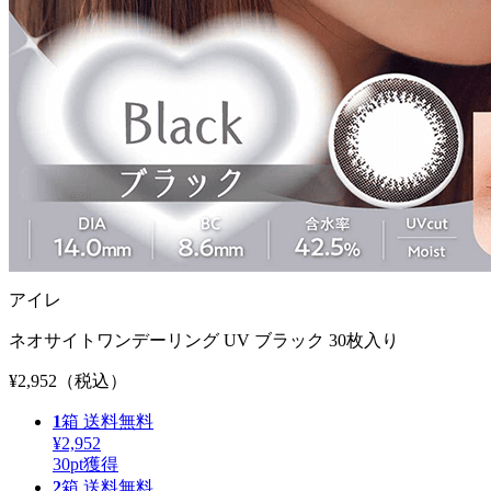
アイレ
ネオサイトワンデーリング UV ブラック 30枚入り
¥2,952
（税込）
1
箱
送料無料
¥2,952
30
pt獲得
2
箱
送料無料