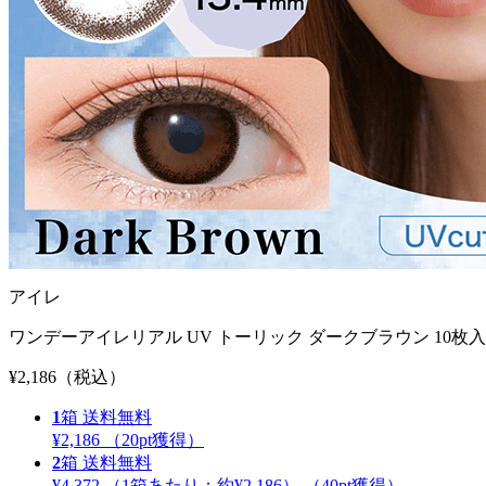
アイレ
ワンデーアイレリアル UV トーリック ダークブラウン 10枚
¥2,186
（税込）
1
箱
送料無料
¥2,186
（
20
pt獲得）
2
箱
送料無料
¥4,372
（1箱あたり：
約¥2,186
）
（
40
pt獲得）