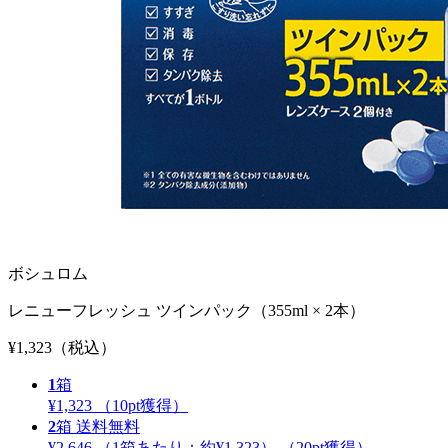
ボシュロム
レニューフレッシュ ツインパック（355ml × 2本）
¥1,323
（税込）
1
箱
¥1,323
（
10
pt獲得）
2
箱
送料無料
¥2,646
（1箱あたり：
約¥1,323
）
（
20
pt獲得）