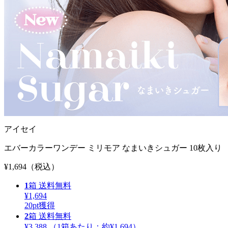
アイセイ
エバーカラーワンデー ミリモア なまいきシュガー 10枚入り
¥1,694
（税込）
1
箱
送料無料
¥1,694
20
pt獲得
2
箱
送料無料
¥3,388
（1箱あたり：
約¥1,694
）